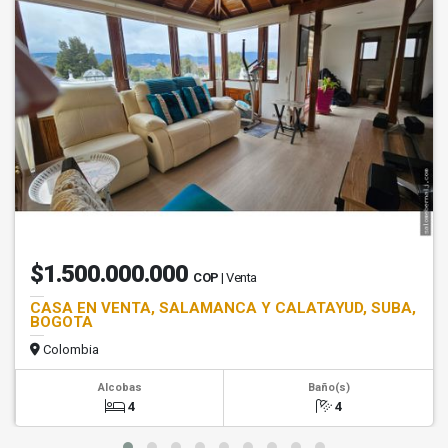
$1.500.000.000
COP
| Venta
CASA EN VENTA, SALAMANCA Y CALATAYUD, SUBA,
BOGOTA
Colombia
Alcobas
Baño(s)
4
4