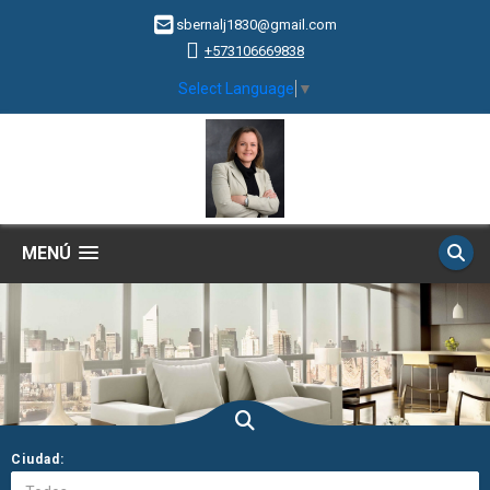
sbernalj1830@gmail.com
+573106669838
Select Language
▼
MENÚ
Ciudad: