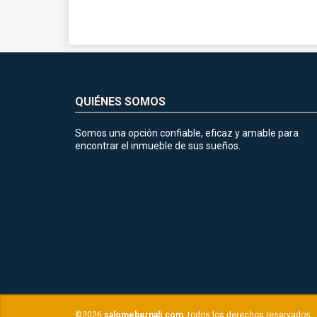
QUIÉNES SOMOS
Somos una opción confiable, eficaz y amable para
encontrar el inmueble de sus sueños.
©2026
salomebernalj.com
, todos los derechos reservados.