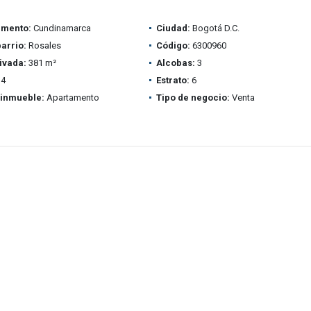
amento:
Cundinamarca
Ciudad:
Bogotá D.C.
barrio:
Rosales
Código:
6300960
ivada:
381 m²
Alcobas:
3
4
Estrato:
6
 inmueble:
Apartamento
Tipo de negocio:
Venta