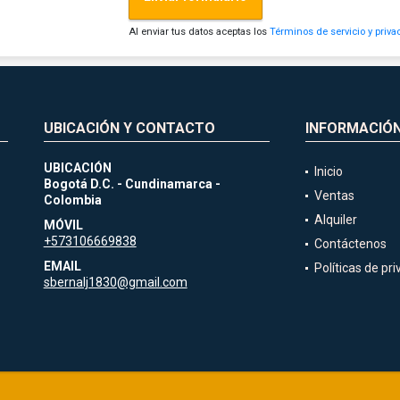
Al enviar tus datos aceptas los
Términos de servicio y priva
UBICACIÓN Y CONTACTO
INFORMACIÓ
UBICACIÓN
Inicio
Bogotá D.C. - Cundinamarca -
Ventas
Colombia
Alquiler
MÓVIL
+573106669838
Contáctenos
EMAIL
Políticas de pr
sbernalj1830@gmail.com