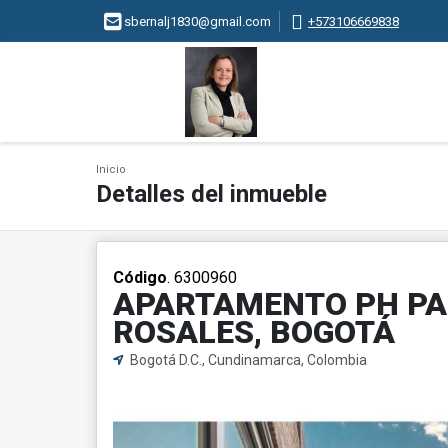
sbernalj1830@gmail.com
+573106669838
Inicio
Detalles del inmueble
Código
. 6300960
APARTAMENTO PH PA
ROSALES, BOGOTÁ
Bogotá D.C., Cundinamarca, Colombia