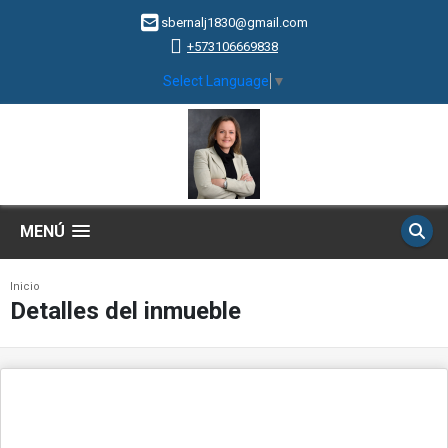
sbernalj1830@gmail.com
+573106669838
Select Language
▼
MENÚ
Inicio
Detalles del inmueble