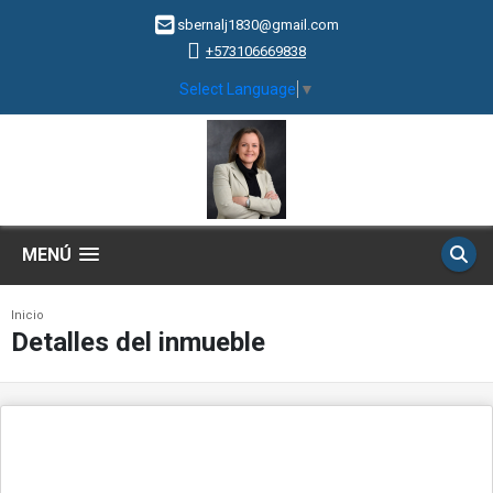
sbernalj1830@gmail.com
+573106669838
Select Language
▼
MENÚ
Inicio
Detalles del inmueble