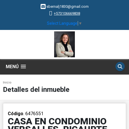
sbernalj1830@gmail.com
+573106669838
Select Language
▼
MENÚ
Inicio
Detalles del inmueble
Código
. 6476551
CASA EN CONDOMINIO