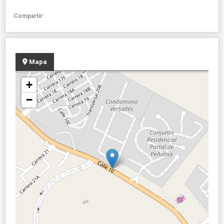
Compartir:
Mapa
+
−