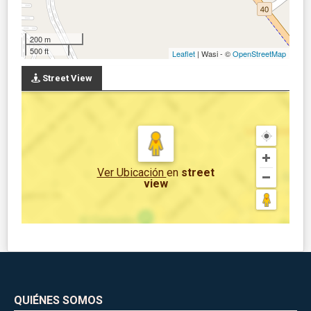
200 m
500 ft
Leaflet
| Wasi - ©
OpenStreetMap
Street View
Ver Ubicación
en
street
view
QUIÉNES SOMOS