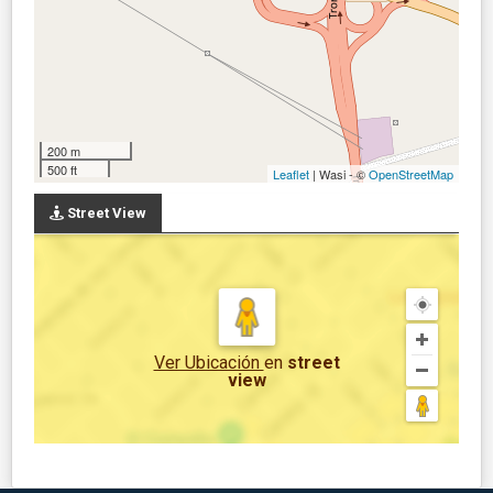
200 m
500 ft
Leaflet
| Wasi - ©
OpenStreetMap
Street View
Ver Ubicación
en
street
view