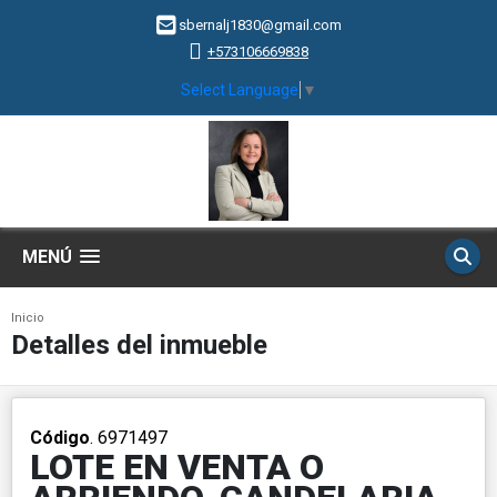
sbernalj1830@gmail.com
+573106669838
Select Language
▼
MENÚ
Inicio
Detalles del inmueble
Código
. 6971497
LOTE EN VENTA O