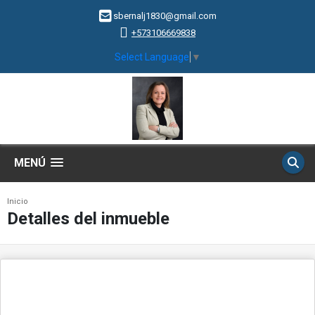
sbernalj1830@gmail.com
+573106669838
Select Language
▼
MENÚ
Inicio
Detalles del inmueble